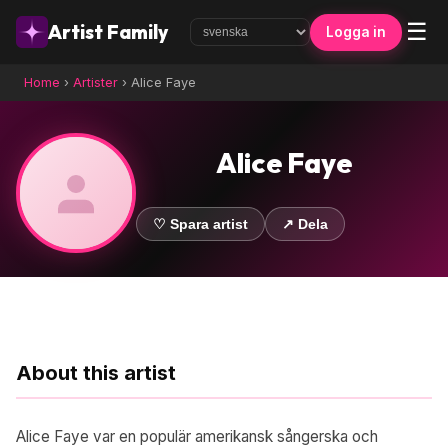
☰
Artist Family
Logga in
Home
›
Artister
›
Alice Faye
Alice Faye
♡ Spara artist
↗ Dela
About this artist
Alice Faye var en populär amerikansk sångerska och