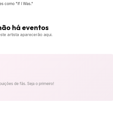
s como "If I Was."
não há eventos
te artista aparecerão aqui.
uições de fãs. Seja o primeiro!