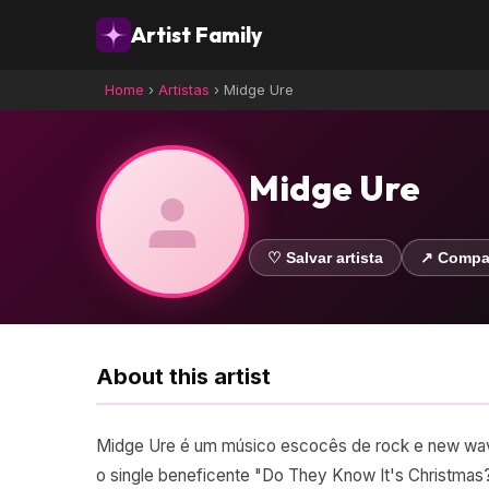
Artist Family
Home
›
Artistas
›
Midge Ure
Midge Ure
♡ Salvar artista
↗ Compar
About this artist
Midge Ure é um músico escocês de rock e new wave
o single beneficente "Do They Know It's Christmas