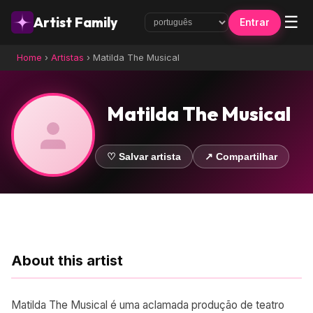
☰
Artist Family
Entrar
Home
›
Artistas
›
Matilda The Musical
Matilda The Musical
♡ Salvar artista
↗ Compartilhar
About this artist
Matilda The Musical é uma aclamada produção de teatro