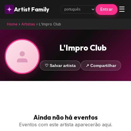
☰
Artist Family
Entrar
Home
›
Artistas
›
L'Impro Club
L'Impro Club
♡ Salvar artista
↗ Compartilhar
Ainda não há eventos
Eventos com este artista aparecerão aqui.