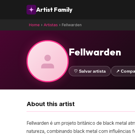
Artist Family
Home
›
Artistas
›
Fellwarden
Fellwarden
♡ Salvar artista
↗ Compar
About this artist
Fellwarden é um projeto britânico de black metal at
natureza, combinando black metal com influências f