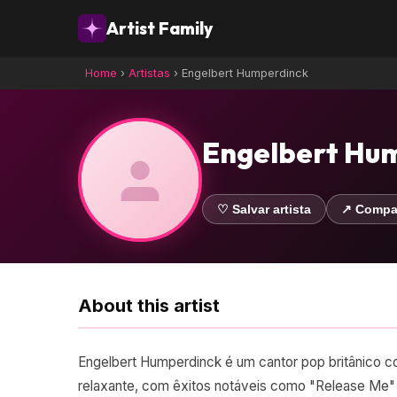
Artist Family
Home
›
Artistas
›
Engelbert Humperdinck
Engelbert Hu
♡ Salvar artista
↗ Compar
About this artist
Engelbert Humperdinck é um cantor pop britânico co
relaxante, com êxitos notáveis como "Release Me" 