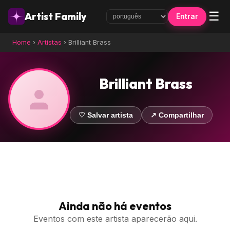
☰
Artist Family
Entrar
Home
›
Artistas
›
Brilliant Brass
Brilliant Brass
♡ Salvar artista
↗ Compartilhar
Ainda não há eventos
Eventos com este artista aparecerão aqui.