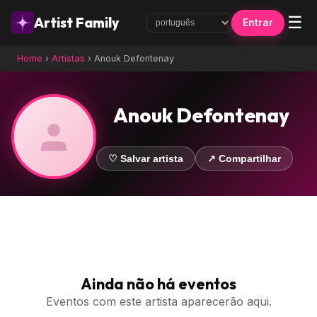
☰
Artist Family
Entrar
Home
›
Artistas
›
Anouk Defontenay
Anouk Defontenay
♡ Salvar artista
↗ Compartilhar
Ainda não há eventos
Eventos com este artista aparecerão aqui.