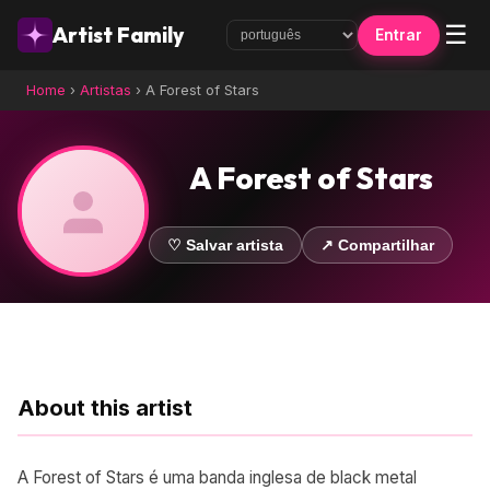
☰
Artist Family
Entrar
Home
›
Artistas
›
A Forest of Stars
A Forest of Stars
♡ Salvar artista
↗ Compartilhar
About this artist
A Forest of Stars é uma banda inglesa de black metal