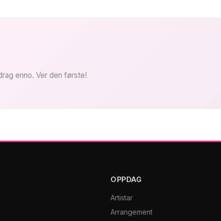
drag enno. Ver den første!
OPPDAG
Artistar
Arrangement