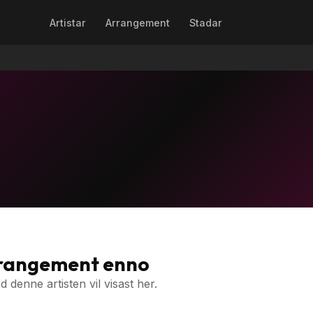
Artistar
Arrangement
Stadar
rrangement enno
denne artisten vil visast her.