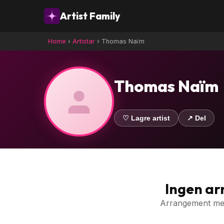
Artist Family
Home
›
Artistar
›
Thomas Naïm
Thomas Naïm
♡ Lagre artist
↗ Del
Ingen a
Arrangement med 