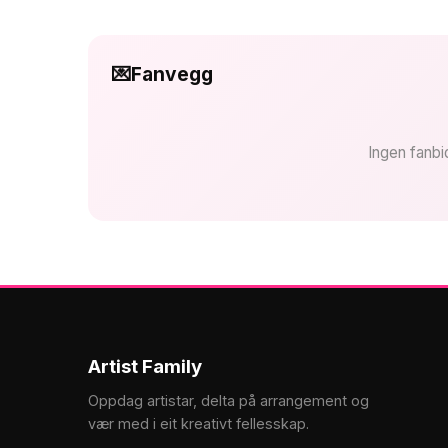
💌
Fanvegg
Ingen fanbi
Artist Family
Oppdag artistar, delta på arrangement og
vær med i eit kreativt fellesskap.