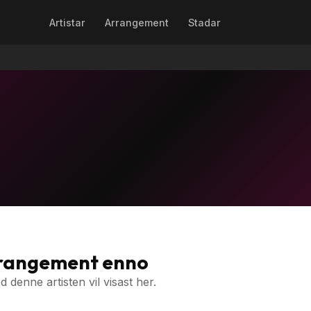
Artistar
Arrangement
Stadar
rrangement enno
denne artisten vil visast her.