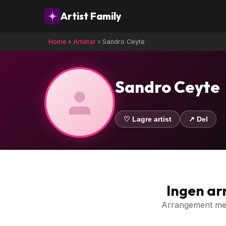
Artist Family
Home
›
Artistar
›
Sandro Ceyte
Sandro Ceyte
♡ Lagre artist
↗ Del
Ingen a
Arrangement med 