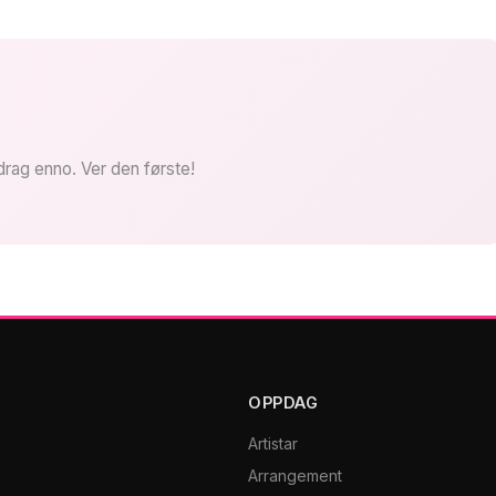
drag enno. Ver den første!
OPPDAG
Artistar
Arrangement