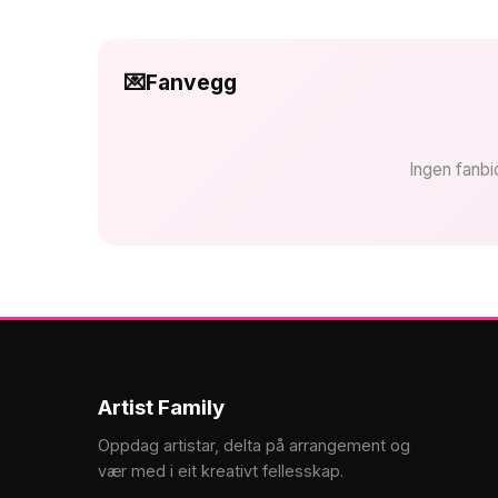
💌
Fanvegg
Ingen fanbi
Artist Family
Oppdag artistar, delta på arrangement og
vær med i eit kreativt fellesskap.