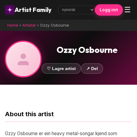
☰
Artist Family
Logg inn
Home
›
Artistar
›
Ozzy Osbourne
Ozzy Osbourne
♡ Lagre artist
↗ Del
About this artist
Ozzy Osbourne er ein heavy metal-songar kjend som