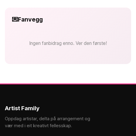
💌
Fanvegg
Ingen fanbidrag enno. Ver den første!
Artist Family
Oppdag artistar, delta på arrangement og
vær med i eit kreativt fellesskap.