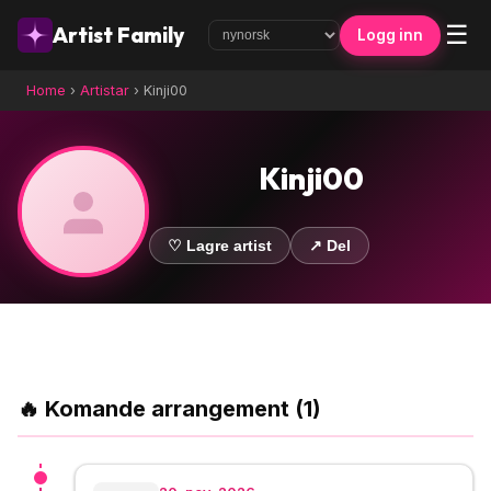
☰
Artist Family
Logg inn
Home
›
Artistar
›
Kinji00
Kinji00
♡ Lagre artist
↗ Del
🔥 Komande arrangement (1)