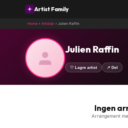
Artist Family
Home
›
Artistar
›
Julien Raffin
Julien Raffin
♡ Lagre artist
↗ Del
Ingen a
Arrangement med 