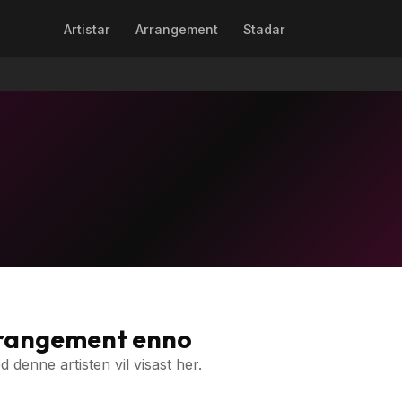
Artistar
Arrangement
Stadar
rrangement enno
denne artisten vil visast her.