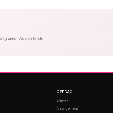
drag enno. Ver den første!
OPPDAG
Artistar
Arrangement