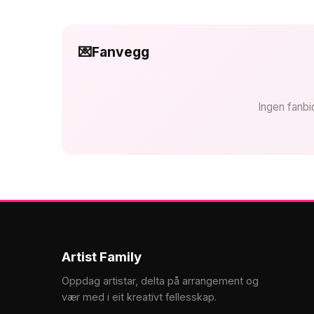
💌
Fanvegg
Ingen fanbi
Artist Family
Oppdag artistar, delta på arrangement og
vær med i eit kreativt fellesskap.