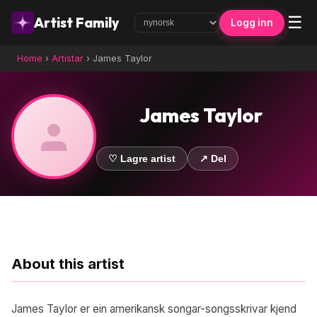
☰
Artist Family
Logg inn
Home
›
Artistar
›
James Taylor
James Taylor
♡ Lagre artist
↗ Del
About this artist
James Taylor er ein amerikansk songar-songsskrivar kjend