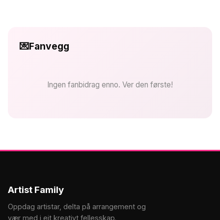
💌
Fanvegg
Ingen fanbidrag enno. Ver den første!
Artist Family
Oppdag artistar, delta på arrangement og
vær med i eit kreativt fellesskap.