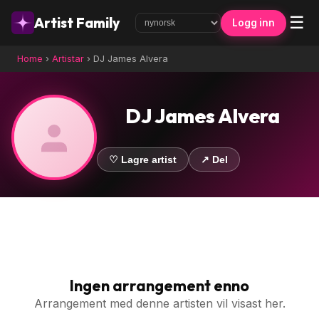
☰
Artist Family
Logg inn
Home
›
Artistar
›
DJ James Alvera
DJ James Alvera
♡ Lagre artist
↗ Del
Ingen arrangement enno
Arrangement med denne artisten vil visast her.