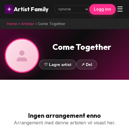
☰
Artist Family
Logg inn
Home
›
Artistar
›
Come Together
Come Together
♡ Lagre artist
↗ Del
Ingen arrangement enno
Arrangement med denne artisten vil visast her.