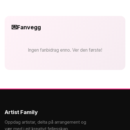
💌
Fanvegg
Ingen fanbidrag enno. Ver den første!
Artist Family
Oppdag artistar, delta på arrangement og
vær med i eit kreativt fellesskap.