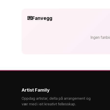
💌
Fanvegg
Ingen fanbi
Artist Family
Oppdag artistar, delta på arrangement og
vær med i eit kreativt fellesskap.