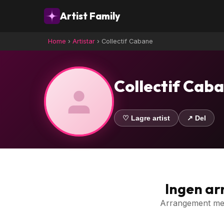
Artist Family
Home
›
Artistar
›
Collectif Cabane
Collectif Cab
♡ Lagre artist
↗ Del
Ingen a
Arrangement med 