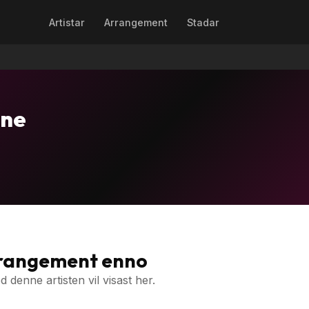
Artistar
Arrangement
Stadar
ane
rrangement enno
denne artisten vil visast her.