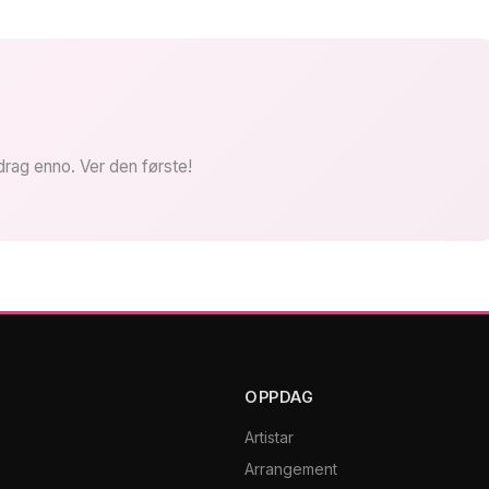
drag enno. Ver den første!
OPPDAG
Artistar
Arrangement