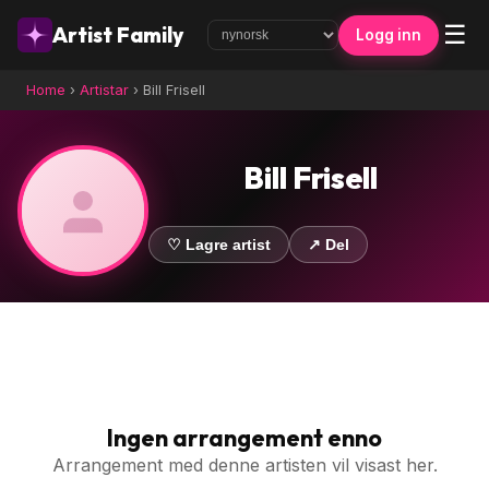
☰
Artist Family
Logg inn
Home
›
Artistar
›
Bill Frisell
Bill Frisell
♡ Lagre artist
↗ Del
Ingen arrangement enno
Arrangement med denne artisten vil visast her.