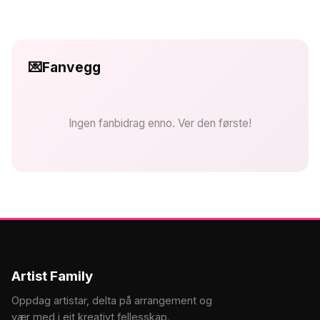
💌
Fanvegg
Ingen fanbidrag enno. Ver den første!
Artist Family
Oppdag artistar, delta på arrangement og
vær med i eit kreativt fellesskap.