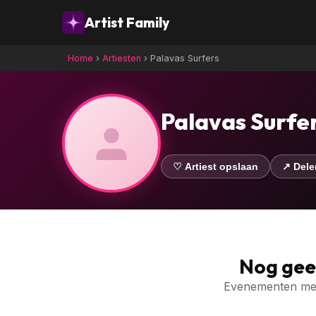
Artist Family
Home
›
Artiesten
›
Palavas Surfers
Palavas Surfe
♡ Artiest opslaan
↗ Dele
Nog ge
Evenementen met 