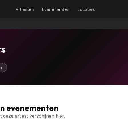
Artiesten
Evenementen
Locaties
rs
n
en evenementen
deze artiest verschijnen hier.