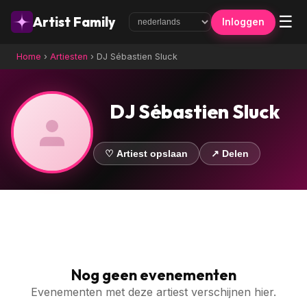
☰
Artist Family
Inloggen
Home
›
Artiesten
›
DJ Sébastien Sluck
DJ Sébastien Sluck
♡ Artiest opslaan
↗ Delen
Nog geen evenementen
Evenementen met deze artiest verschijnen hier.