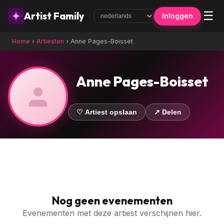
☰
Artist Family
Inloggen
Home
›
Artiesten
›
Anne Pages-Boisset
Anne Pages-Boisset
♡ Artiest opslaan
↗ Delen
Nog geen evenementen
Evenementen met deze artiest verschijnen hier.