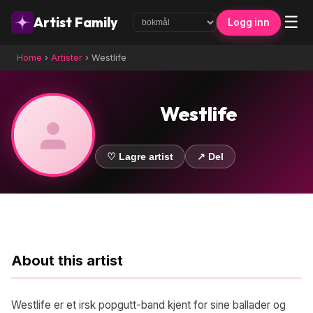
☰
Artist Family
Logg inn
Home
›
Artister
›
Westlife
Westlife
♡ Lagre artist
↗ Del
About this artist
Westlife er et irsk popgutt-band kjent for sine ballader og