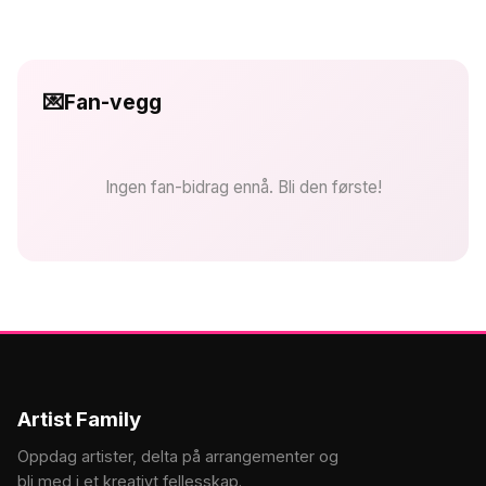
💌
Fan-vegg
Ingen fan-bidrag ennå. Bli den første!
Artist Family
Oppdag artister, delta på arrangementer og
bli med i et kreativt fellesskap.