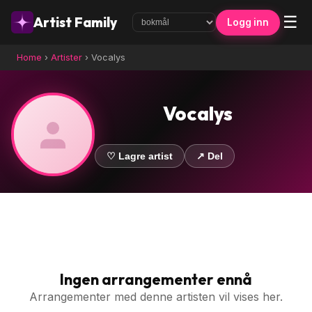
☰
Artist Family
Logg inn
Home
›
Artister
›
Vocalys
Vocalys
♡ Lagre artist
↗ Del
Ingen arrangementer ennå
Arrangementer med denne artisten vil vises her.