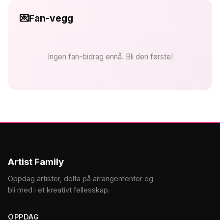
💌
Fan-vegg
Ingen fan-bidrag ennå. Bli den første!
Artist Family
Oppdag artister, delta på arrangementer og
bli med i et kreativt fellesskap.
OPPDAG