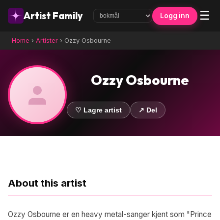
☰
Artist Family
Logg inn
Home
›
Artister
›
Ozzy Osbourne
Ozzy Osbourne
♡ Lagre artist
↗ Del
About this artist
Ozzy Osbourne er en heavy metal-sanger kjent som "Prince