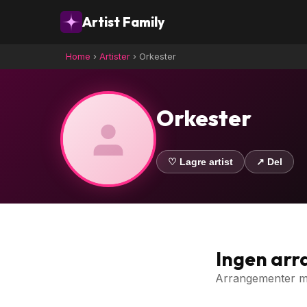
Artist Family
Home
›
Artister
›
Orkester
Orkester
♡ Lagre artist
↗ Del
Ingen ar
Arrangementer med