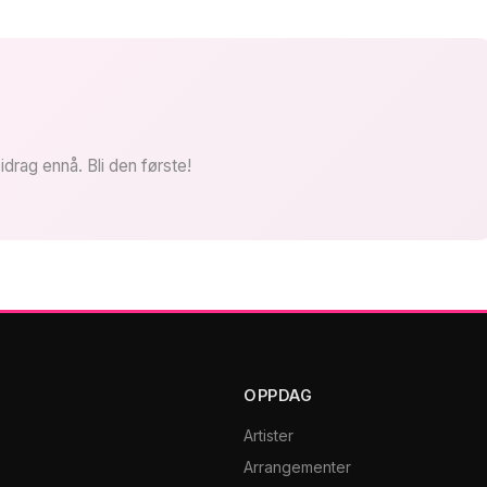
idrag ennå. Bli den første!
OPPDAG
Artister
Arrangementer