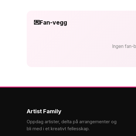
💌
Fan-vegg
Ingen fan-b
Artist Family
Oppdag artister, delta på arrangementer og
bli med i et kreativt fellesskap.