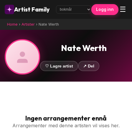
☰
Artist Family
Logg inn
Home
›
Artister
›
Nate Werth
Nate Werth
♡ Lagre artist
↗ Del
Ingen arrangementer ennå
Arrangementer med denne artisten vil vises her.