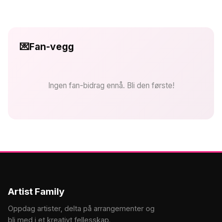
💌
Fan-vegg
Ingen fan-bidrag ennå. Bli den første!
Artist Family
Oppdag artister, delta på arrangementer og
bli med i et kreativt fellesskap.