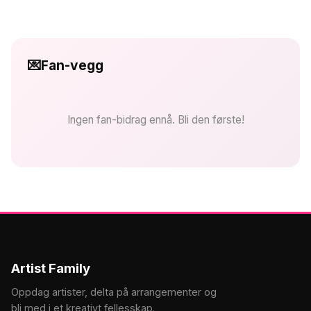
💌
Fan-vegg
Ingen fan-bidrag ennå. Bli den første!
Artist Family
Oppdag artister, delta på arrangementer og
bli med i et kreativt fellesskap.