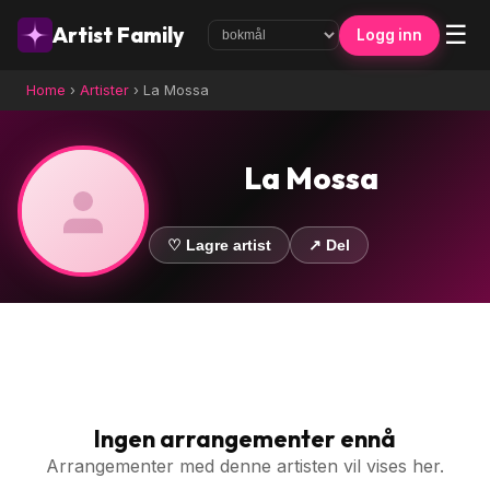
☰
Artist Family
Logg inn
Home
›
Artister
›
La Mossa
La Mossa
♡ Lagre artist
↗ Del
Ingen arrangementer ennå
Arrangementer med denne artisten vil vises her.