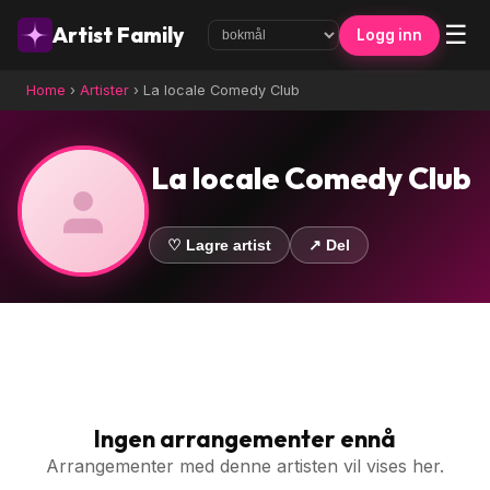
☰
Artist Family
Logg inn
Home
›
Artister
›
La locale Comedy Club
La locale Comedy Club
♡ Lagre artist
↗ Del
Ingen arrangementer ennå
Arrangementer med denne artisten vil vises her.