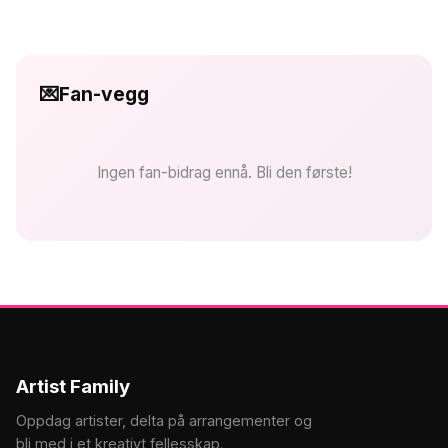
💌
Fan-vegg
Ingen fan-bidrag ennå. Bli den første!
Artist Family
Oppdag artister, delta på arrangementer og
bli med i et kreativt fellesskap.