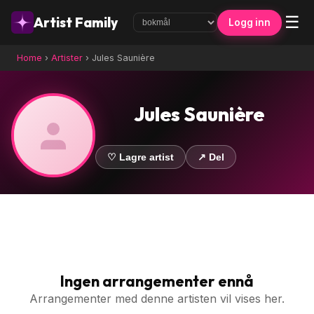
☰
Artist Family
Logg inn
Home
›
Artister
›
Jules Saunière
Jules Saunière
♡ Lagre artist
↗ Del
Ingen arrangementer ennå
Arrangementer med denne artisten vil vises her.