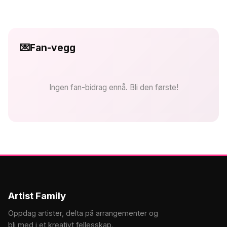
💌
Fan-vegg
Ingen fan-bidrag ennå. Bli den første!
Artist Family
Oppdag artister, delta på arrangementer og
bli med i et kreativt fellesskap.