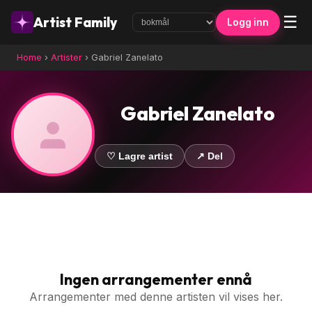
☰
Artist Family
Logg inn
Home
›
Artister
›
Gabriel Zanelato
Gabriel Zanelato
♡ Lagre artist
↗ Del
Ingen arrangementer ennå
Arrangementer med denne artisten vil vises her.