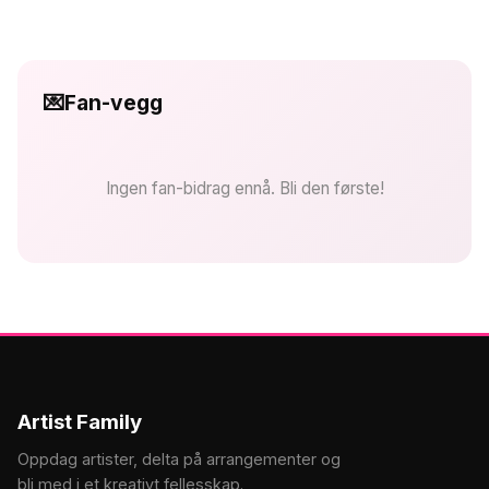
💌
Fan-vegg
Ingen fan-bidrag ennå. Bli den første!
Artist Family
Oppdag artister, delta på arrangementer og
bli med i et kreativt fellesskap.