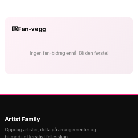
💌
Fan-vegg
Ingen fan-bidrag ennå. Bli den første!
Artist Family
Oppdag artister, delta på arrangementer og
bli med i et kreativt fellesskap.