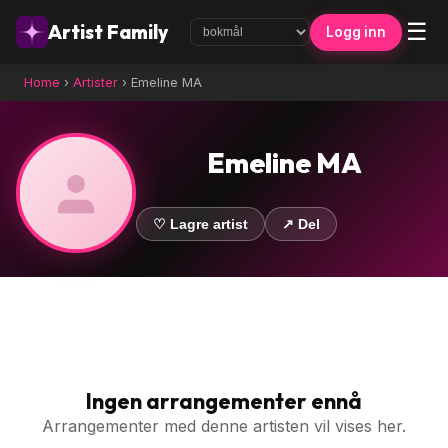
☰
Artist Family
Logg inn
Home
›
Artister
›
Emeline MA
Emeline MA
♡ Lagre artist
↗ Del
Ingen arrangementer ennå
Arrangementer med denne artisten vil vises her.