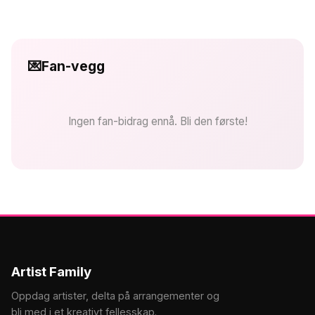
💌
Fan-vegg
Ingen fan-bidrag ennå. Bli den første!
Artist Family
Oppdag artister, delta på arrangementer og
bli med i et kreativt fellesskap.