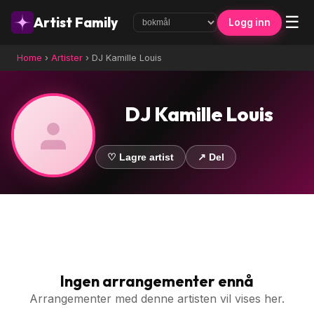
☰
Artist Family
Logg inn
Home
›
Artister
›
DJ Kamille Louis
DJ Kamille Louis
♡ Lagre artist
↗ Del
Ingen arrangementer ennå
Arrangementer med denne artisten vil vises her.