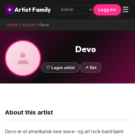
☰
Artist Family
Logg inn
Home
›
Artister
›
Devo
Devo
♡ Lagre artist
↗ Del
About this artist
Devo er et amerikansk new wave- og art rock-band kjent