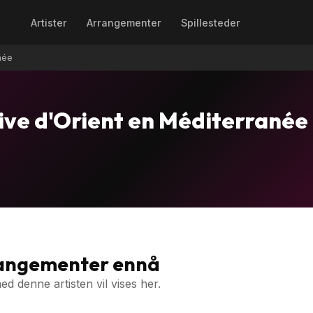
Artister
Arrangementer
Spillesteder
née
ive d'Orient en Méditerranée
rangementer ennå
 denne artisten vil vises her.