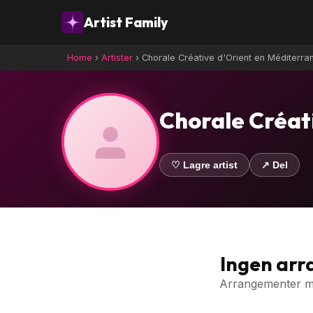
Artist Family
Home
›
Artister
›
Chorale Créative d'Orient en Méditerra
Chorale Créat
♡ Lagre artist
↗ Del
Ingen ar
Arrangementer med