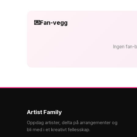
💌
Fan-vegg
Ingen fan-b
Artist Family
Oppdag artister, delta på arrangementer og
bli med i et kreativt fellesskap.