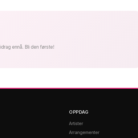
idrag ennå. Bli den første!
OPPDAG
Artister
Arrangementer