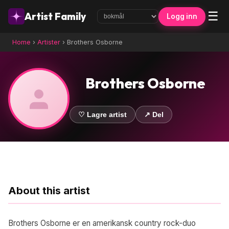
☰
Artist Family
Logg inn
Home
›
Artister
›
Brothers Osborne
Brothers Osborne
♡ Lagre artist
↗ Del
About this artist
Brothers Osborne er en amerikansk country rock-duo