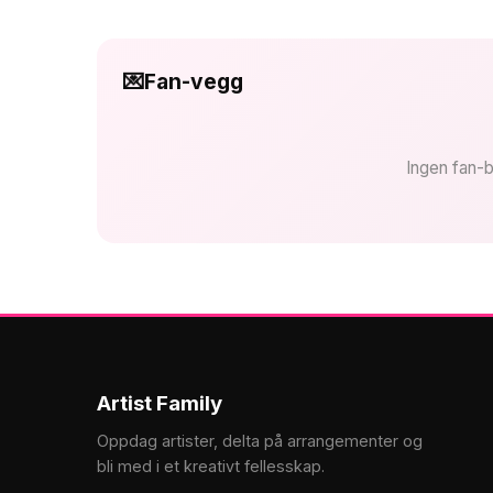
💌
Fan-vegg
Ingen fan-b
Artist Family
Oppdag artister, delta på arrangementer og
bli med i et kreativt fellesskap.