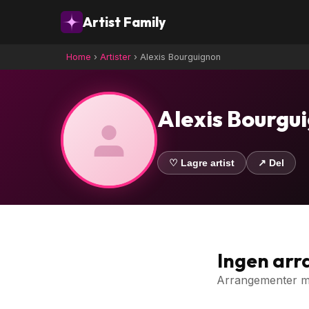
Artist Family
Home
›
Artister
›
Alexis Bourguignon
Alexis Bourgu
♡ Lagre artist
↗ Del
Ingen ar
Arrangementer med