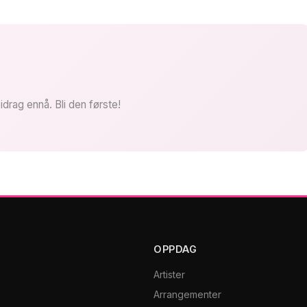
idrag ennå. Bli den første!
OPPDAG
Artister
Arrangementer