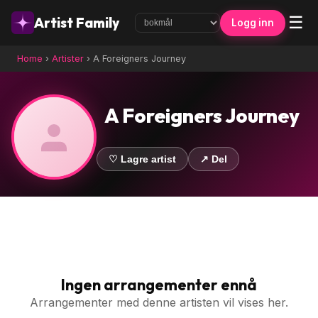
☰
Artist Family
Logg inn
Home
›
Artister
›
A Foreigners Journey
A Foreigners Journey
♡ Lagre artist
↗ Del
Ingen arrangementer ennå
Arrangementer med denne artisten vil vises her.