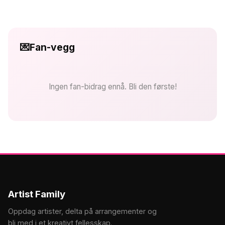
💌
Fan-vegg
Ingen fan-bidrag ennå. Bli den første!
Artist Family
Oppdag artister, delta på arrangementer og
bli med i et kreativt fellesskap.