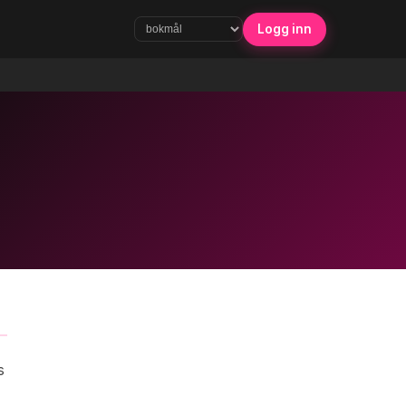
Logg inn
s