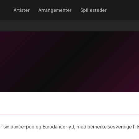
Artister
Arrangementer
Spillesteder
t for sin dance-pop og Eurodance-lyd, med bemerkelsesverdige hit