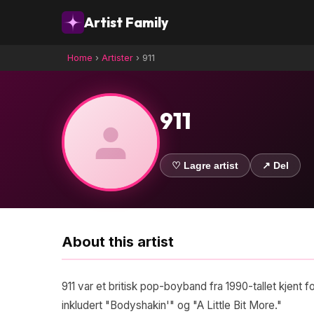
Artist Family
Home
›
Artister
›
911
911
♡ Lagre artist
↗ Del
About this artist
911 var et britisk pop-boyband fra 1990-tallet kjen
inkludert "Bodyshakin'" og "A Little Bit More."