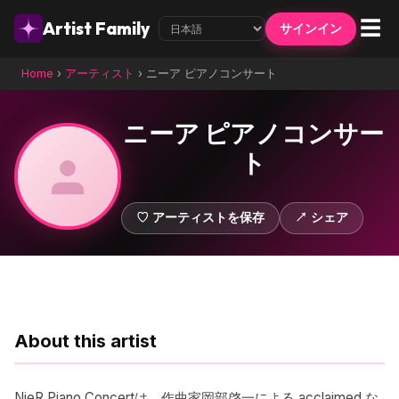
☰
Artist Family
サインイン
Home
›
アーティスト
›
ニーア ピアノコンサート
ニーア ピアノコンサー
ト
♡ アーティストを保存
↗ シェア
About this artist
NieR Piano Concertは、作曲家岡部啓一による acclaimed な