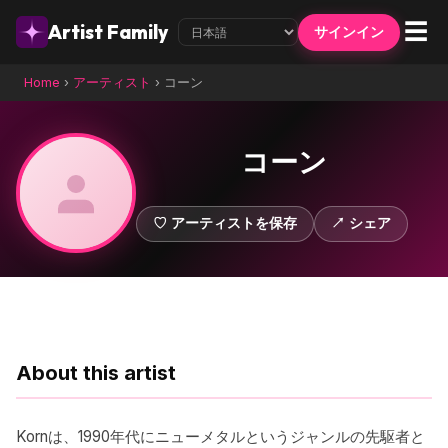
☰
Artist Family
サインイン
Home
›
アーティスト
›
コーン
コーン
♡ アーティストを保存
↗ シェア
About this artist
Kornは、1990年代にニューメタルというジャンルの先駆者と