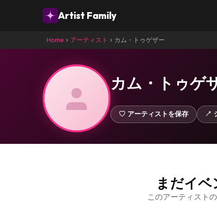
Artist Family
Home
›
アーティスト
›
カム・トゥゲザー
カム・トゥゲ
♡ アーティストを保存
↗ 
まだイベ
このアーティストの