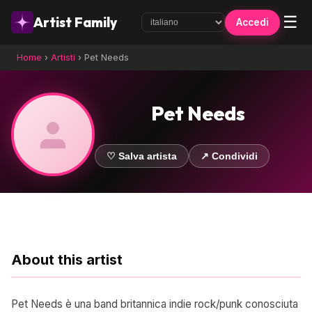
☰
Artist Family
Accedi
Home
›
Artisti
›
Pet Needs
Pet Needs
♡ Salva artista
↗ Condividi
About this artist
Pet Needs è una band britannica indie rock/punk conosciuta