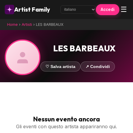
☰
Artist Family
Accedi
Home
›
Artisti
›
LES BARBEAUX
LES BARBEAUX
♡ Salva artista
↗ Condividi
Nessun evento ancora
Gli eventi con questo artista appariranno qui.