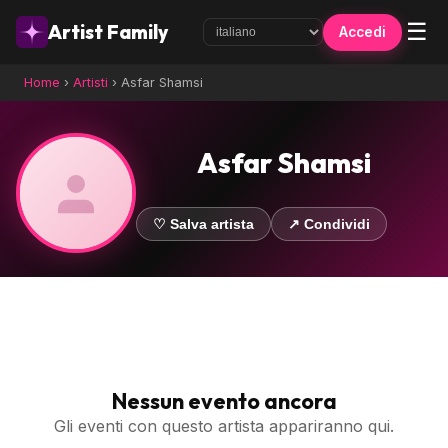
☰
Artist Family
Accedi
Home
›
Artisti
›
Asfar Shamsi
Asfar Shamsi
♡ Salva artista
↗ Condividi
Nessun evento ancora
Gli eventi con questo artista appariranno qui.