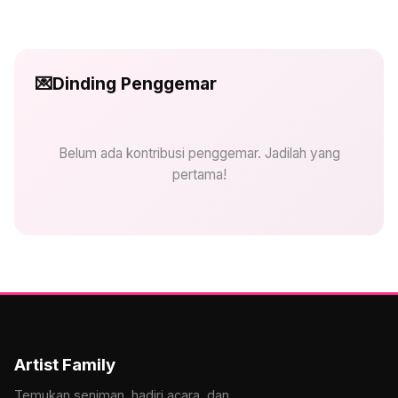
💌
Dinding Penggemar
Belum ada kontribusi penggemar. Jadilah yang
pertama!
Artist Family
Temukan seniman, hadiri acara, dan