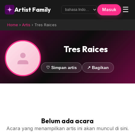
☰
Artist Family
Masuk
Home
›
Artis
›
Tres Raices
Tres Raices
♡ Simpan artis
↗ Bagikan
Belum ada acara
Acara yang menampilkan artis ini akan muncul di sini.