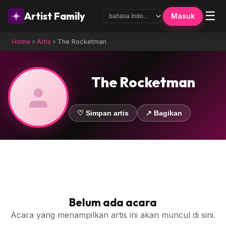
☰
Artist Family
Masuk
Home
›
Artis
›
The Rocketman
The Rocketman
♡ Simpan artis
↗ Bagikan
Belum ada acara
Acara yang menampilkan artis ini akan muncul di sini.