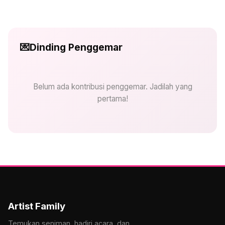
💌
Dinding Penggemar
Belum ada kontribusi penggemar. Jadilah yang
pertama!
Artist Family
Temukan seniman, hadiri acara, dan