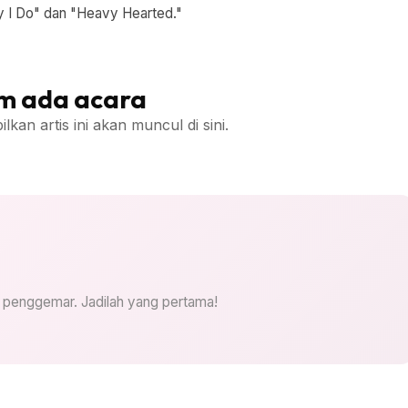
y I Do" dan "Heavy Hearted."
m ada acara
an artis ini akan muncul di sini.
i penggemar. Jadilah yang pertama!