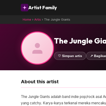
Artist Family
Home
›
Artis
›
The Jungle Giants
The Jungle Gi
♡ Simpan artis
↗ Bagika
About this artist
The Jungle Giants adalah band indie pop/rock asal A
yang catchy. Karya-karya terkenal mereka mencakup