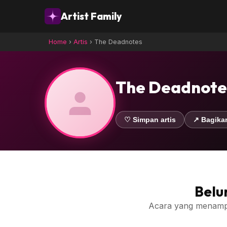
Artist Family
Home
›
Artis
›
The Deadnotes
The Deadnote
♡ Simpan artis
↗ Bagika
Belu
Acara yang menampilk