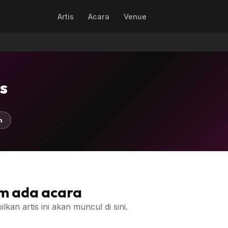
Artis
Acara
Venue
s
n
m ada acara
an artis ini akan muncul di sini.