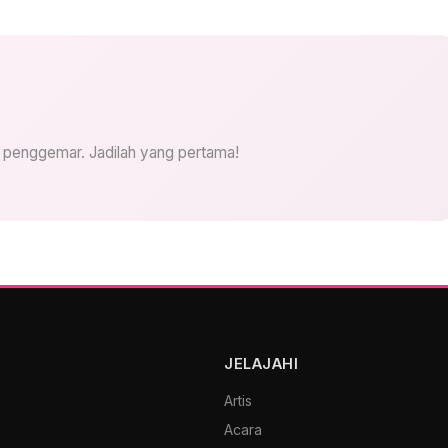
i penggemar. Jadilah yang pertama!
JELAJAHI
Artis
Acara