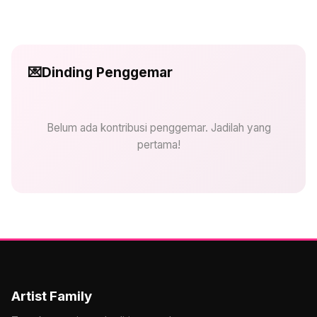
💌
Dinding Penggemar
Belum ada kontribusi penggemar. Jadilah yang
pertama!
Artist Family